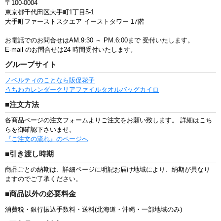
〒100-0004
東京都千代田区大手町1丁目5-1
大手町ファーストスクエア イーストタワー 17階
お電話でのお問合せはAM.9:30 ～ PM.6:00まで
受付いたします。
E-mail のお問合せは24 時間受付いたします。
グループサイト
ノベルティのことなら販促花子
うちわ
カレンダー
クリアファイル
タオル
バッグ
カイロ
■注文方法
各商品ページの注文フォームよりご注文をお願い致します。 詳細はこち
らを御確認下さいませ。
『ご注文の流れ』のページへ
■引き渡し時期
商品ごとの納期は、詳細ページに明記お届け地域により、納期が異なり
ますのでご了承ください。
■商品以外の必要料金
消費税・銀行振込手数料・送料(北海道・沖縄・一部地域のみ)