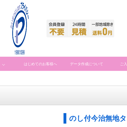
はじめてのお客様へ
データ作成について
ご
のし付今治無地タ