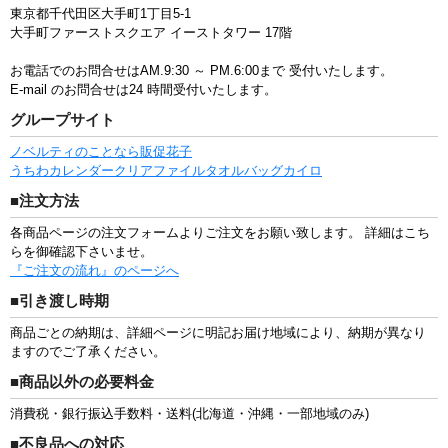
東京都千代田区大手町1丁目5-1
大手町ファーストスクエア イーストタワー 17階
お電話でのお問合せはAM.9:30 ～ PM.6:00まで
受付いたします。
E-mail のお問合せは24 時間受付いたします。
グループサイト
ノベルティのことなら販促花子
うちわ
カレンダー
クリアファイル
タオル
バッグ
カイロ
■注文方法
各商品ページの注文フォームよりご注文をお願い致します。 詳細はこち
らを御確認下さいませ。
『ご注文の流れ』のページへ
■引き渡し時期
商品ごとの納期は、詳細ページに明記お届け地域により、納期が異なり
ますのでご了承ください。
■商品以外の必要料金
消費税・銀行振込手数料・送料(北海道・沖縄・一部地域のみ)
■不良品への対応