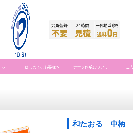
はじめてのお客様へ
データ作成について
ご
和たおる 中柄