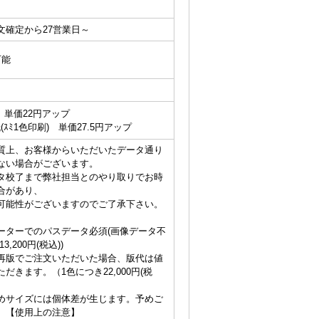
文確定から27営業日～
可能
 単価22円アップ
(ｽﾐ1色印刷) 単価27.5円アップ
質上、お客様からいただいたデータ通り
ない場合がございます。
タ校了まで弊社担当とのやり取りでお時
合があり、
可能性がございますのでご了承下さい。
ーターでのパスデータ必須(画像データ不
,200円(税込))
再版でご注文いただいた場合、版代は値
だきます。（1色につき22,000円(税
めサイズには個体差が生じます。予めご
。【使用上の注意】