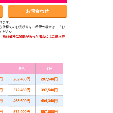
お問合わせ
れます。
な仕様でのお見積りをご希望の場合は、「お
ください。
、商品価格に変動があった場合にはご購入時
6色
7色
0円
262,460円
287,540円
0円
372,460円
397,540円
0円
468,600円
494,340円
0円
572,000円
597,080円