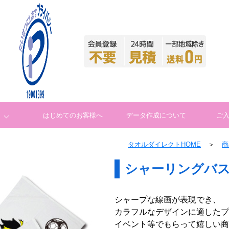
はじめてのお客様へ
データ作成について
ご
タオルダイレクトHOME
＞
商
シャーリングバス
シャープな線画が表現でき、
カラフルなデザインに適したプ
イベント等でもらって嬉しい商品