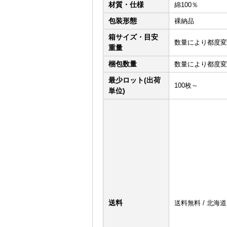
材質・仕様
綿100％
包装形態
裸納品
箱サイズ・目安
数量により都度変
重量
梱包数量
数量により都度変
最少ロット(出荷
100枚～
単位)
送料
送料無料 / 北海