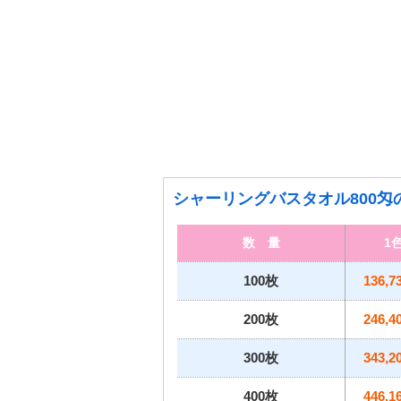
シャーリングバスタオル800匁
数 量
1
100枚
136,7
200枚
246,4
300枚
343,2
400枚
446,1