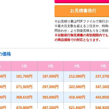
お見積書発行
※お見積り書はPDFファイルで発行さ
※最大注文数を超えるご注文や、特殊
問合わせ」より別途見積もりをご依頼
※自動発行御見積書の有効期限内でも
の商品価格での対応となります。
の価格
色
2色
3色
4色
5色
30円
161,700円
187,000円
212,080円
237,27
00円
271,920円
297,000円
322,080円
347,16
00円
368,610円
393,690円
418,440円
443,85
60円
470,800円
497,200円
521,840円
546,92