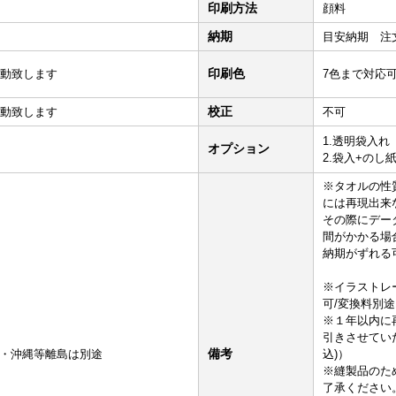
印刷方法
顔料
納期
目安納期 注
印刷色
動致します
7色まで対応
校正
動致します
不可
1.透明袋入れ
オプション
2.袋入+のし紙
※タオルの性
には再現出来
その際にデー
間がかかる場
納期がずれる
※イラストレ
可/変換料別途13
※１年以内に
引きさせていた
備考
道・沖縄等離島は別途
込)）
※縫製品のた
了承ください