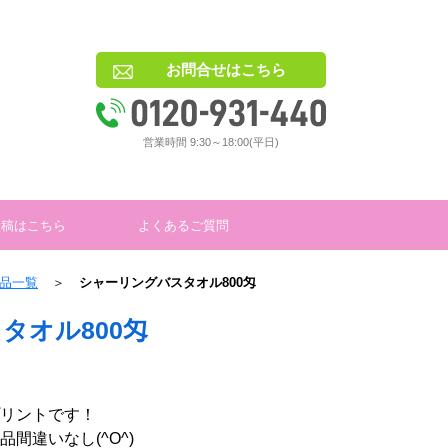
お問合せはこちら
営業時間 9:30～18:00(平日)
入稿はこちら
よくあるご質問
品一覧
＞
シャーリングバスタオル800匁
タオル800匁
リントです！
間違いなし(^O^)