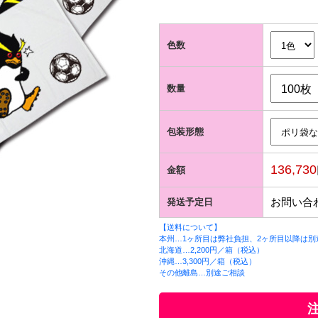
色数
数量
包装形態
136,730
金額
お問い合
発送予定日
【送料について】
本州…1ヶ所目は弊社負担、2ヶ所目以降は別途
北海道…2,200円／箱（税込）
沖縄…3,300円／箱（税込）
その他離島…別途ご相談