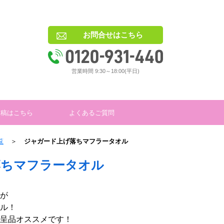
お問合せはこちら
営業時間 9:30～18:00(平日)
入稿はこちら
よくあるご質問
覧
＞
ジャガード上げ落ちマフラータオル
落ちマフラータオル
が
ル！
呈品オススメです！