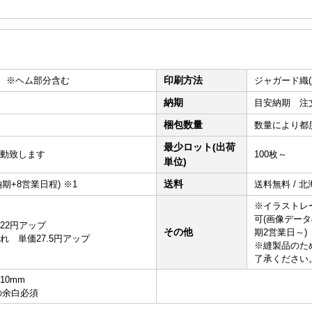
印刷方法
mm ※ヘム部分含む
ジャガード織(
納期
目安納期 注文
梱包数量
数量により都
最少ロット(出荷
動致します
100枚～
単位)
送料
(納期+8営業日程) ※1
送料無料 / 
※イラストレ
可(画像データ
22円アップ
その他
期2営業日～)
れ 単価27.5円アップ
※縫製品のた
了承ください
10mm
の余白必須