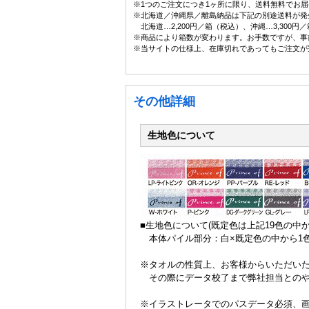
※1つのご注文につき1ヶ所に限り、送料無料でお届
※北海道／沖縄県／離島納品は下記の別途送料が発
北海道…2,200円／箱（税込）、沖縄…3,300
※商品により箱数が変わります。お手数ですが、事
※当サイトの仕様上、在庫切れであってもご注文が
その他詳細
生地色について
■生地色について(既定色は上記19色の中
本体パイル部分：白×既定色の中から1色
※タオルの性質上、お客様からいただい
その際にデータ校了まで弊社担当とのや
※イラストレータでのパスデータ必須、画像デ