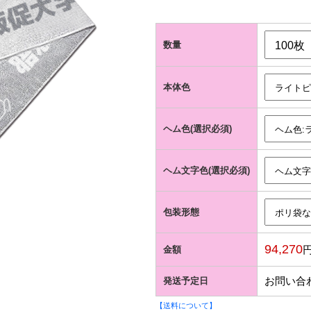
数量
本体色
ヘム色(選択必須)
ヘム文字色(選択必須)
包装形態
94,270
金額
お問い合
発送予定日
【送料について】