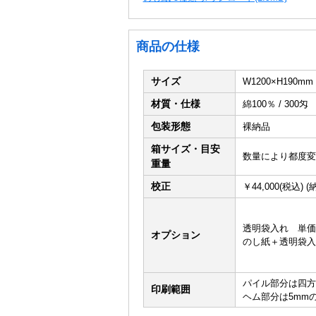
商品の仕様
サイズ
W1200×H190
材質・仕様
綿100％ / 300匁
包装形態
裸納品
箱サイズ・目安
数量により都度変
重量
校正
￥44,000(税込) 
透明袋入れ 単価
オプション
のし紙＋透明袋入
パイル部分は四方
印刷範囲
ヘム部分は5mm