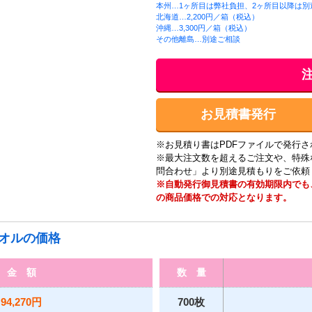
本州…1ヶ所目は弊社負担、2ヶ所目以降は別途
北海道…2,200円／箱（税込）
沖縄…3,300円／箱（税込）
その他離島…別途ご相談
お見積書発行
※お見積り書はPDFファイルで発行さ
※最大注文数を超えるご注文や、特殊
問合わせ」より別途見積もりをご依頼
※自動発行御見積書の有効期限内でも
の商品価格での対応となります。
オルの価格
金 額
数 量
94,270円
700枚