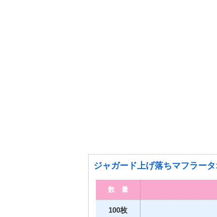
ジャガード上げ落ちマフラータ
数 量
100枚