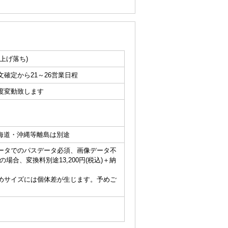
上げ落ち)
確定から21～26営業日程
度変動致します
北海道・沖縄等離島は別途
ータでのパスデータ必須、画像データ不
の場合、変換料別途13,200円(税込)＋納
めサイズには個体差が生じます。予めご
。